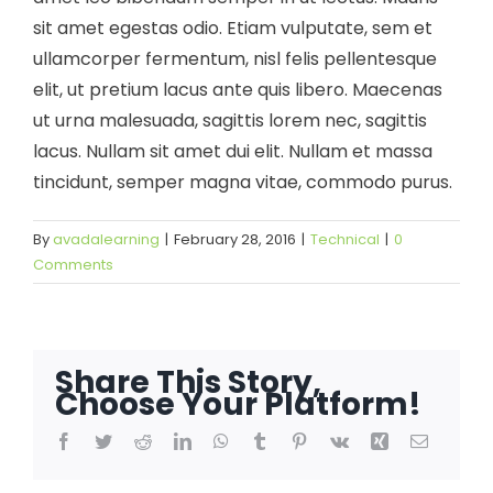
sit amet egestas odio. Etiam vulputate, sem et
ullamcorper fermentum, nisl felis pellentesque
elit, ut pretium lacus ante quis libero. Maecenas
ut urna malesuada, sagittis lorem nec, sagittis
lacus. Nullam sit amet dui elit. Nullam et massa
tincidunt, semper magna vitae, commodo purus.
By
avadalearning
|
February 28, 2016
|
Technical
|
0
Comments
Share This Story,
Choose Your Platform!
Facebook
Twitter
Reddit
LinkedIn
WhatsApp
Tumblr
Pinterest
Vk
Xing
Email